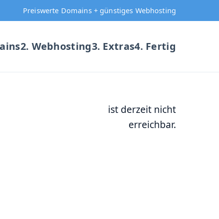
Preiswerte Domains + günstiges Webhosting
ains
2. Webhosting
3. Extras
4. Fertig
ist derzeit nicht
erreichbar.